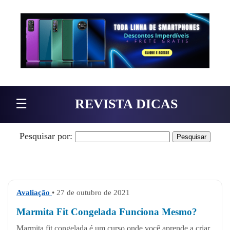
Pular para o conteúdo
☰
REVISTA DICAS
Pesquisar por:
Avaliação
• 27 de outubro de 2021
Marmita Fit Congelada Funciona Mesmo?
Marmita fit congelada é um curso onde você aprende a criar