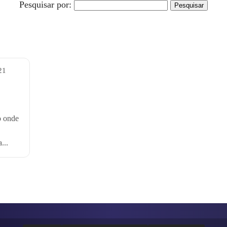
Pesquisar por:
21
o onde
...