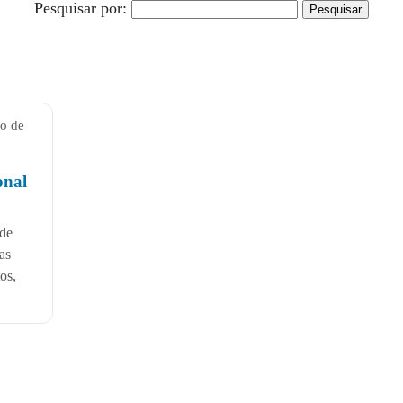
Pesquisar por:
ho de
onal
 de
as
os,