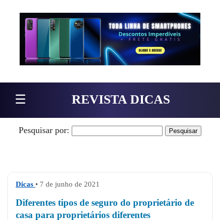
Pular para o conteúdo
☰
REVISTA DICAS
Pesquisar por:
Dicas
• 7 de junho de 2021
Diferentes tipos de seguro do proprietário de
casa para proprietários diferentes