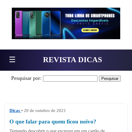
Pular para o conteúdo
☰
REVISTA DICAS
Pesquisar por:
Dicas
• 20 de outubro de 2021
O que falar para quem ficou noivo?
Tentando descobrir o que escrever em um cartão de