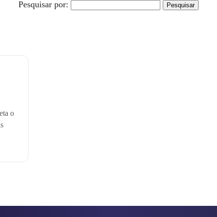
Pesquisar por:
eta o
is
H