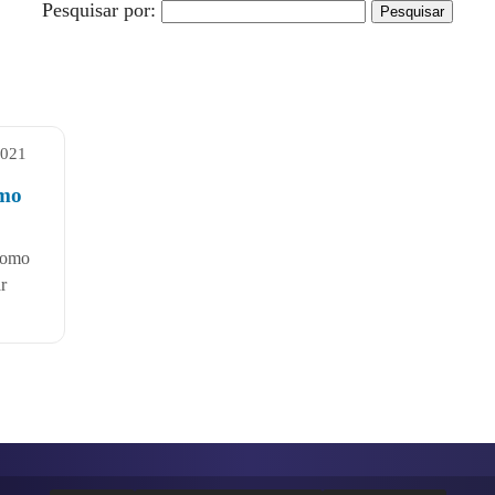
Pesquisar por:
2021
omo
como
ar