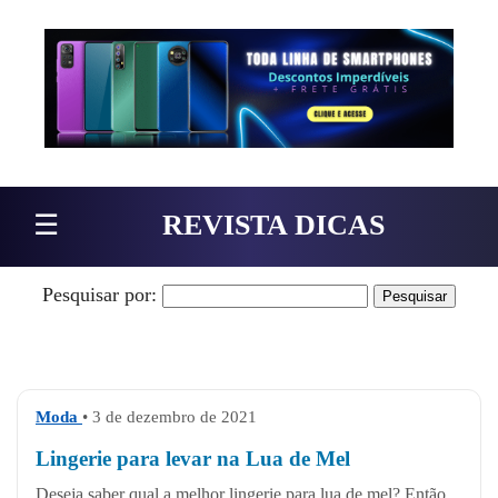
Pular para o conteúdo
☰
REVISTA DICAS
Pesquisar por:
Moda
• 3 de dezembro de 2021
Lingerie para levar na Lua de Mel
Deseja saber qual a melhor lingerie para lua de mel? Então,