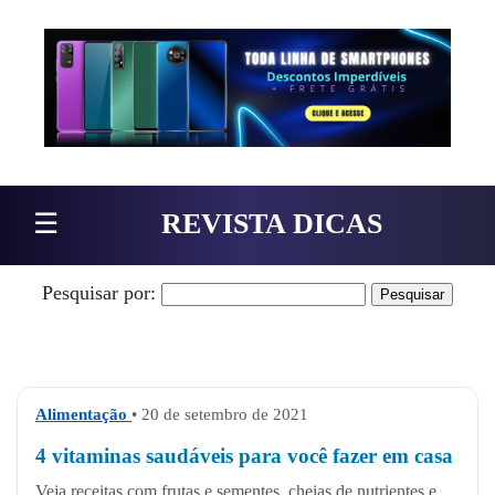
Pular para o conteúdo
☰
REVISTA DICAS
Pesquisar por:
Alimentação
• 20 de setembro de 2021
4 vitaminas saudáveis para você fazer em casa
Veja receitas com frutas e sementes, cheias de nutrientes e