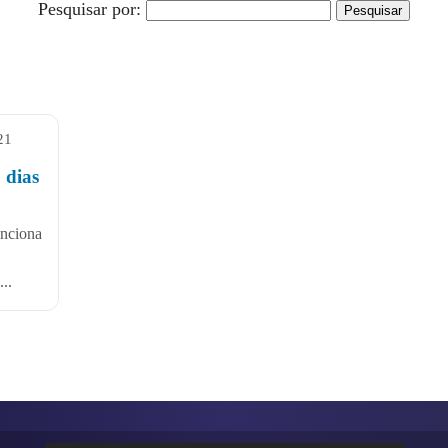
Pesquisar por:
21
 dias
unciona
..