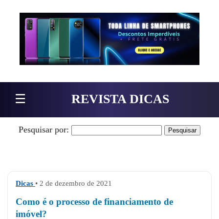
Pular para o conteúdo
☰
REVISTA DICAS
Pesquisar por:
Dicas
• 2 de dezembro de 2021
Como é o processo de financiamento de
imóvel?