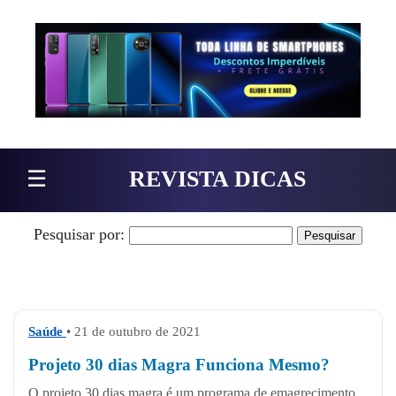
Pular para o conteúdo
☰
REVISTA DICAS
Pesquisar por:
Saúde
• 21 de outubro de 2021
Projeto 30 dias Magra Funciona Mesmo?
O projeto 30 dias magra é um programa de emagrecimento