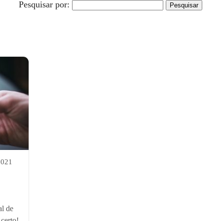
Pesquisar por:
2021
al de
certo!