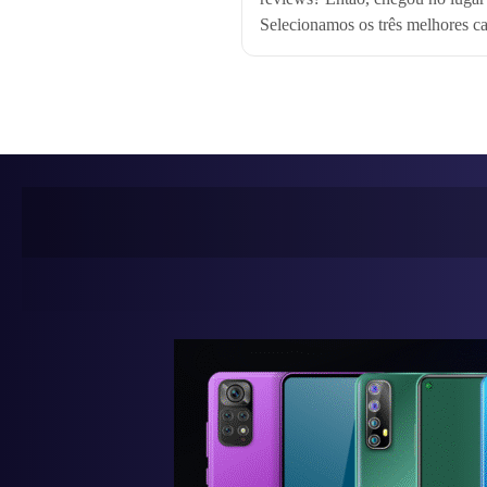
Selecionamos os três melhores can