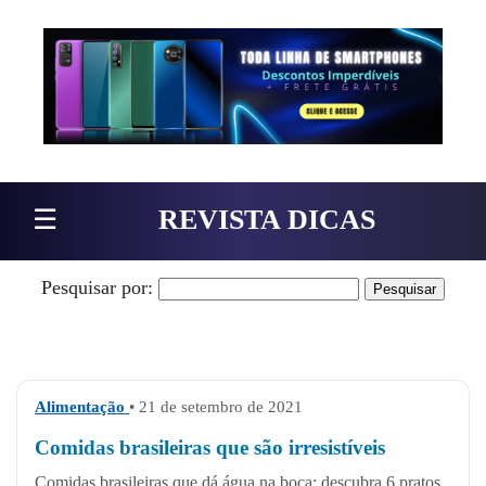
Pular para o conteúdo
☰
REVISTA DICAS
Pesquisar por:
Alimentação
• 21 de setembro de 2021
Comidas brasileiras que são irresistíveis
Comidas brasileiras que dá água na boca: descubra 6 pratos