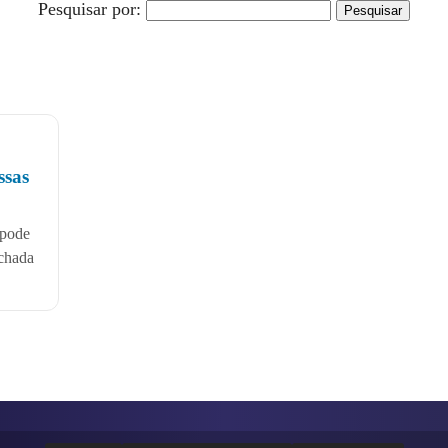
Pesquisar por:
ssas
 pode
achada