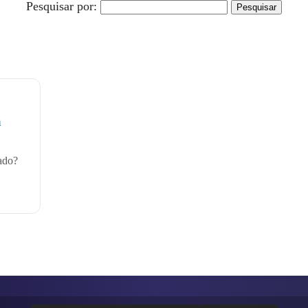
Pesquisar por:
a
ado?