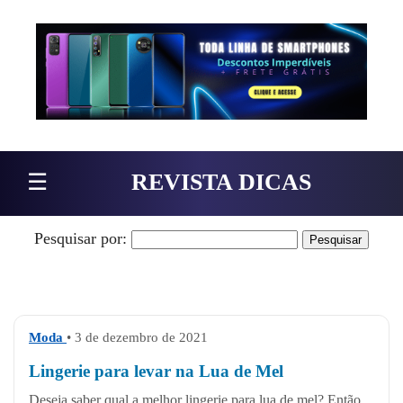
Pular para o conteúdo
☰
REVISTA DICAS
Pesquisar por:
Moda
• 3 de dezembro de 2021
Lingerie para levar na Lua de Mel
Deseja saber qual a melhor lingerie para lua de mel? Então,