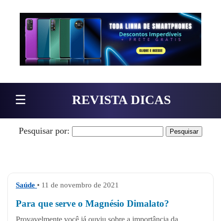
Pular para o conteúdo
☰
REVISTA DICAS
Pesquisar por:
Saúde
• 11 de novembro de 2021
Para que serve o Magnésio Dimalato?
Provavelmente você já ouviu sobre a importância da