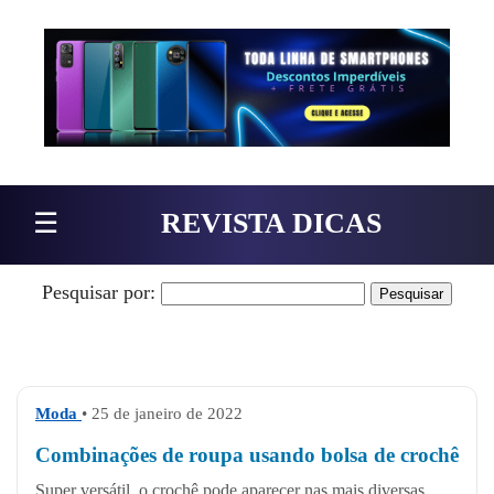
Pular para o conteúdo
☰
REVISTA DICAS
Pesquisar por:
Moda
• 25 de janeiro de 2022
Combinações de roupa usando bolsa de crochê
Super versátil, o crochê pode aparecer nas mais diversas