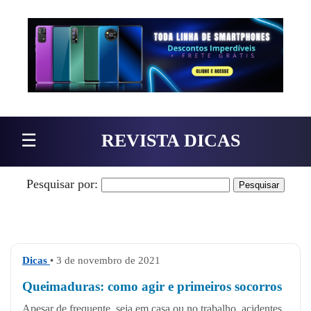
Pular para o conteúdo
☰
REVISTA DICAS
Pesquisar por:
Dicas
• 3 de novembro de 2021
Queimaduras: como agir e primeiros socorros
Apesar de frequente, seja em casa ou no trabalho, acidentes