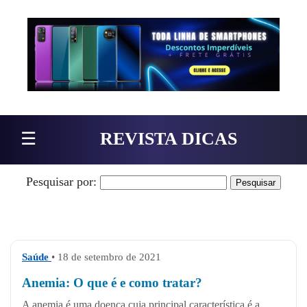
Pular para o conteúdo
☰
REVISTA DICAS
Pesquisar por:
Saúde
• 18 de setembro de 2021
Anemia: O que é e como tratar?
A anemia é uma doença cuja principal característica é a