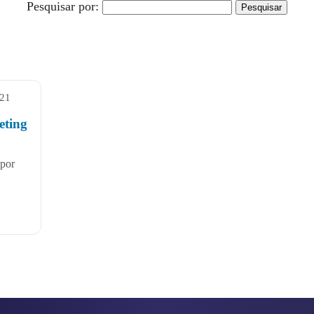
Pesquisar por:
021
eting
 por