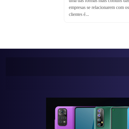
uma das formas mais comuns da
empresas se relacionarem com os
clientes é...