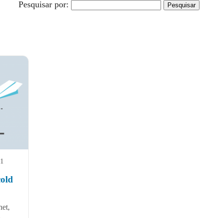
Pesquisar por:
21
cold
et,