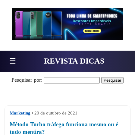
Pular para o conteúdo
☰
REVISTA DICAS
Pesquisar por:
Marketing
• 20 de outubro de 2021
Método Turbo tráfego funciona mesmo ou é
tudo mentira?