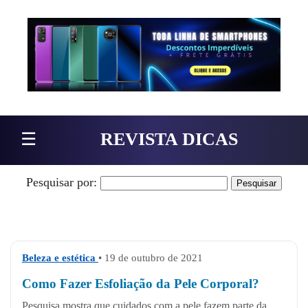
Pular para o conteúdo
☰
REVISTA DICAS
Pesquisar por:
Beleza e estética
• 19 de outubro de 2021
Como Fazer Esfoliação da Pele Corporal?
Pesquisa mostra que cuidados com a pele fazem parte da