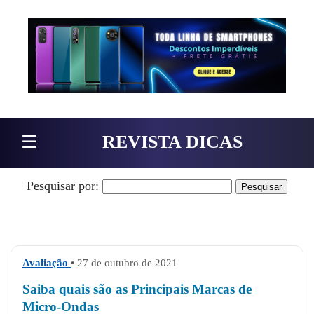
Pular para o conteúdo
☰
REVISTA DICAS
Pesquisar por:
Avaliação
• 27 de outubro de 2021
Saiba quais são as Principais Marcas de
Micro-Ondas