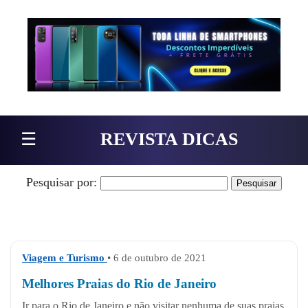
Pular para o conteúdo
☰
REVISTA DICAS
Pesquisar por:
Viagem e Turismo
• 6 de outubro de 2021
Melhores Praias do Rio de Janeiro
Ir para o Rio de Janeiro e não visitar nenhuma de suas praias