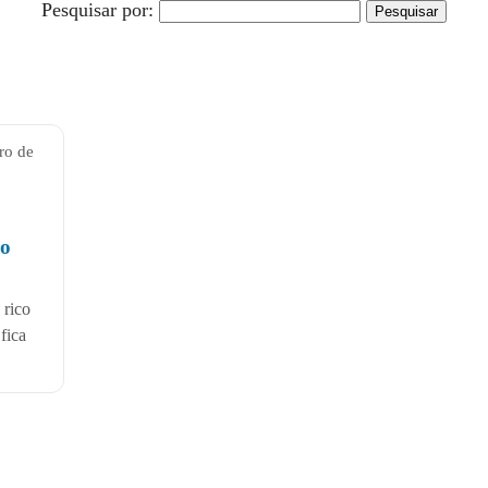
Pesquisar por:
ro de
do
 rico
fica