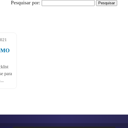
Pesquisar por:
2021
OMO
klist
se para
...