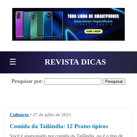
Pular para o conteúdo
☰
REVISTA DICAS
Pesquisar por:
Culinária
• 27 de julho de 2021
Comida da Tailândia: 12 Pratos típicos
Você é apaixonado por comida da Tailândia, ou é o tipo de