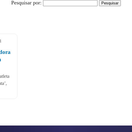
Pesquisar por:
1
dora
a
atleta
ta’,