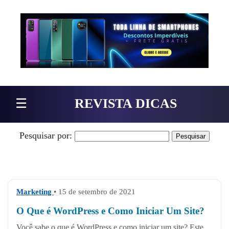
Pular para o conteúdo
☰
REVISTA DICAS
Pesquisar por:
Marketing
• 15 de setembro de 2021
O Que é WordPress e Como Iniciar Um Site?
Você sabe o que é WordPress e como iniciar um site? Este