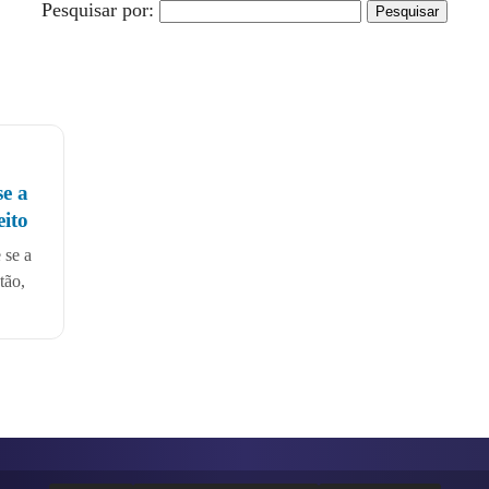
Pesquisar por:
se a
eito
 se a
tão,