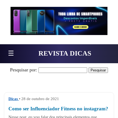
Pular para o conteúdo
☰
REVISTA DICAS
Pesquisar por:
Dicas
• 28 de outubro de 2021
Como ser Influenciador Fitness no instagram?
Nesse post, eu vou falar dos principais elementos que