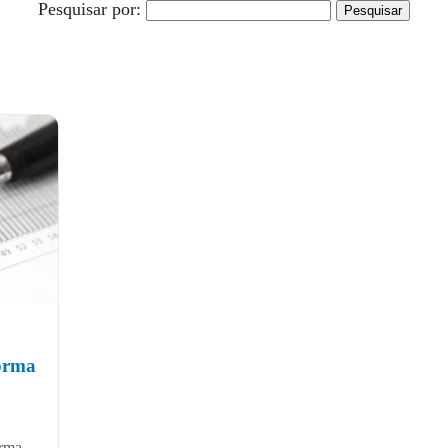
Pesquisar por:
forma
orma