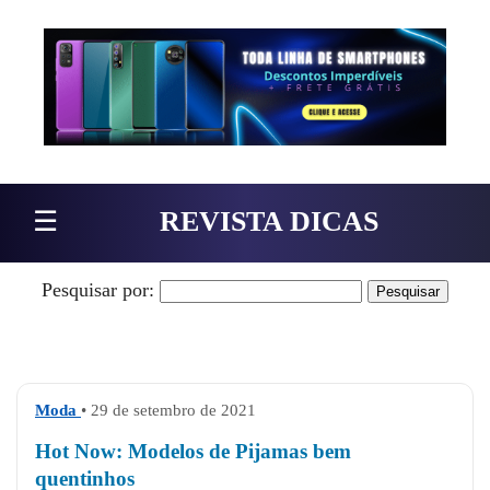
Pular para o conteúdo
☰
REVISTA DICAS
Pesquisar por:
Moda
• 29 de setembro de 2021
Hot Now: Modelos de Pijamas bem
quentinhos