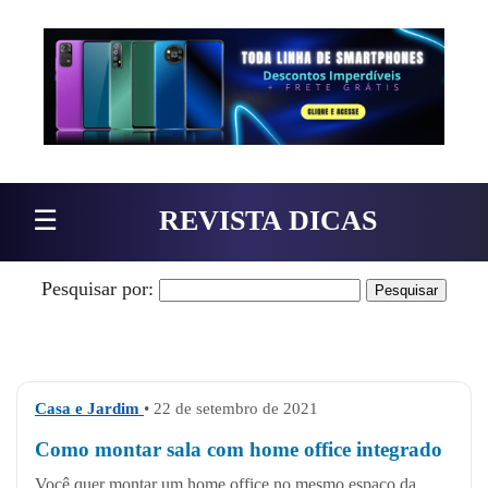
Pular para o conteúdo
☰
REVISTA DICAS
Pesquisar por:
Casa e Jardim
• 22 de setembro de 2021
Como montar sala com home office integrado
Você quer montar um home office no mesmo espaço da