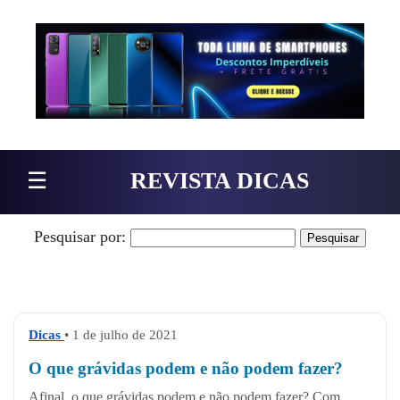
Pular para o conteúdo
☰
REVISTA DICAS
Pesquisar por:
Dicas
• 1 de julho de 2021
O que grávidas podem e não podem fazer?
Afinal, o que grávidas podem e não podem fazer? Com