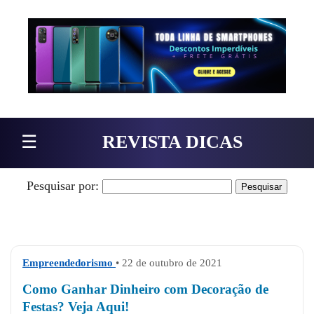
Pular para o conteúdo
☰
REVISTA DICAS
Pesquisar por:
Empreendedorismo
• 22 de outubro de 2021
Como Ganhar Dinheiro com Decoração de
Festas? Veja Aqui!