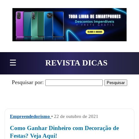
Pular para o conteúdo
☰
REVISTA DICAS
Pesquisar por:
Empreendedorismo
• 22 de outubro de 2021
Como Ganhar Dinheiro com Decoração de
Festas? Veja Aqui!