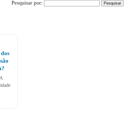
Pesquisar por:
 dos
ssão
a?
UA
cidade