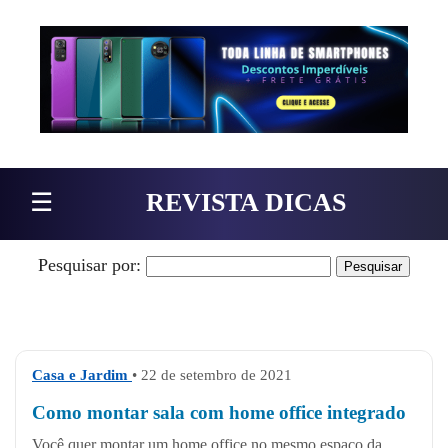
Pular para o conteúdo
☰
REVISTA DICAS
Pesquisar por:
Casa e Jardim
• 22 de setembro de 2021
Como montar sala com home office integrado
Você quer montar um home office no mesmo espaço da