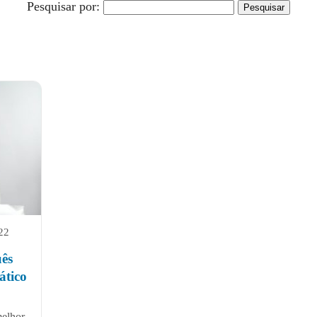
Pesquisar por:
022
ês
ático
melhor