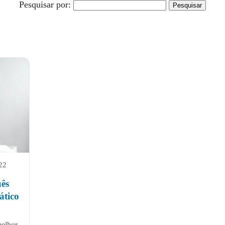
Pesquisar por:
022
ês
ático
melhor