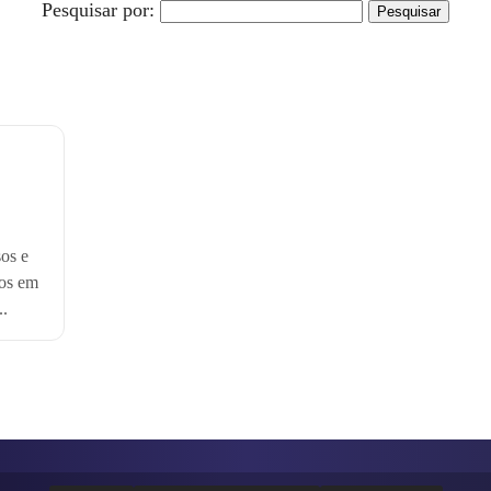
Pesquisar por:
os e
hos em
..