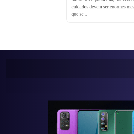
cuidados devem ser enormes me
que se...