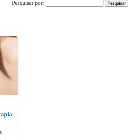
Pesquisar por:
rapia
eu
s