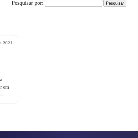
Pesquisar por:
de 2021
ia
ar em
..