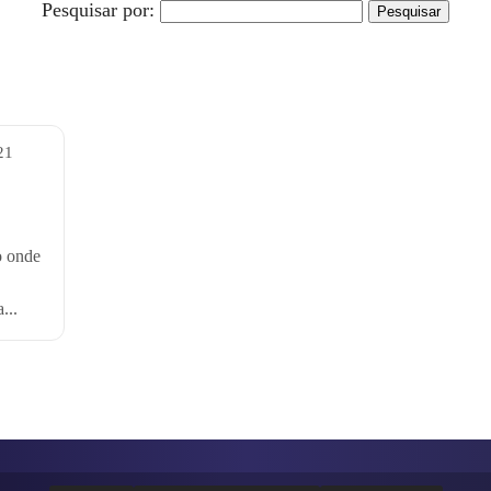
Pesquisar por:
21
o onde
...