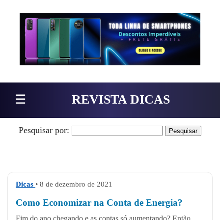
Pular para o conteúdo
☰
REVISTA DICAS
Pesquisar por:
Dicas
• 8 de dezembro de 2021
Como Economizar na Conta de Energia?
Fim do ano chegando e as contas só aumentando? Então,