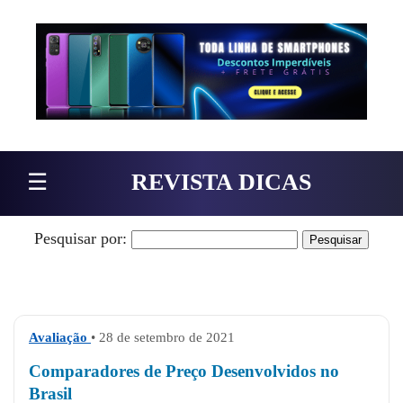
Pular para o conteúdo
☰
REVISTA DICAS
Pesquisar por:
Avaliação
• 28 de setembro de 2021
Comparadores de Preço Desenvolvidos no
Brasil